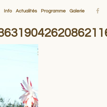
Info
Actualités
Programme
Galerie
3631904262086211