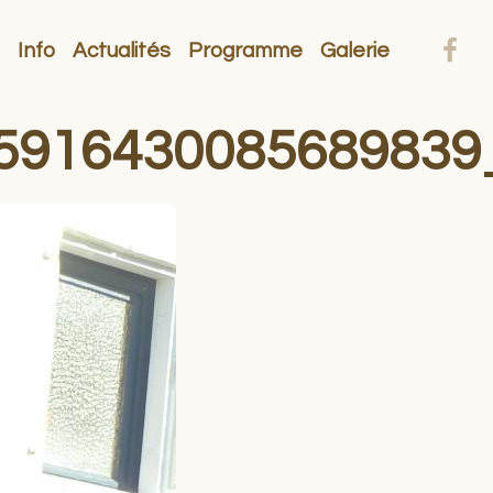
Info
Actualités
Programme
Galerie
5916430085689839