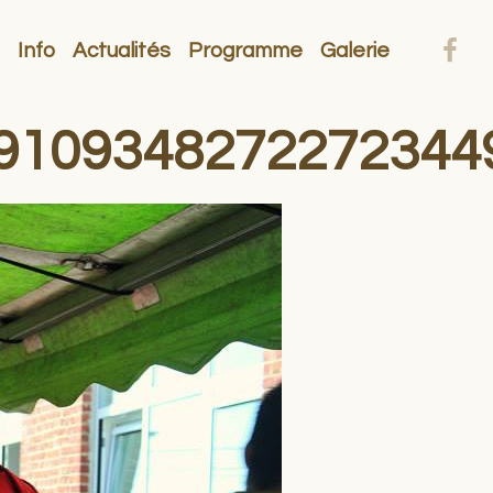
Info
Actualités
Programme
Galerie
9109348272272344