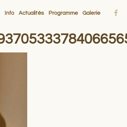
Info
Actualités
Programme
Galerie
9370533378406656