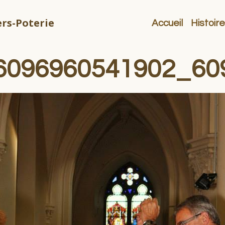
rs-Poterie
Accueil
Histoire
6096960541902_60