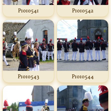
P1010541
P1010542
P1010543
P1010544