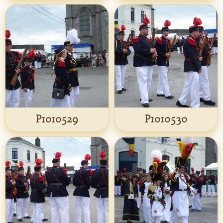
P1010529
P1010530