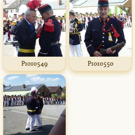
P1010549
P1010550