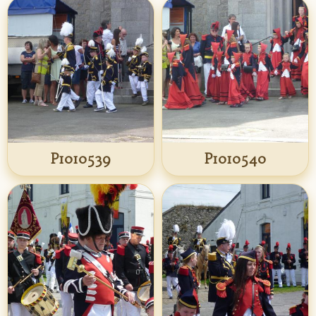
P1010539
P1010540