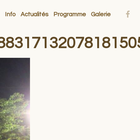
Info
Actualités
Programme
Galerie
8831713207818150