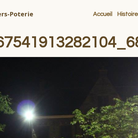
rs-Poterie
Accueil
Histoire
67541913282104_6