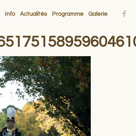
Info
Actualités
Programme
Galerie
6517515895960461