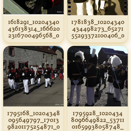
1618291_10204340
1781838_10204340
436138314_166620
434498273_65271
2316700496568_o
55293372100406_o
1795168_10204348
1795928_1020434
095649797_17013
8096649822_53711
98201175254871_o
01659938058748_