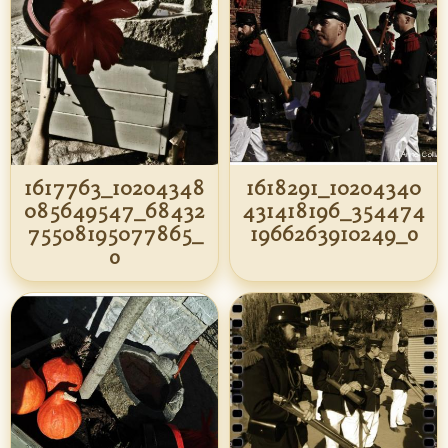
1617763_10204348
1618291_10204340
085649547_68432
431418196_354474
75508195077865_
1966263910249_o
o