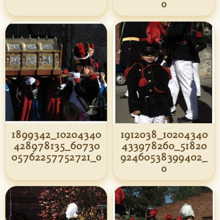
o
1899342_10204340
1912038_10204340
428978135_60730
433978260_51820
05762257752721_o
92460538399402_
o