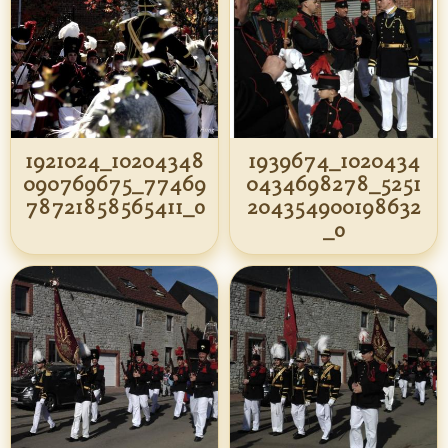
1921024_10204348
1939674_1020434
090769675_77469
0434698278_5251
78721858565411_o
204354900198632
_o