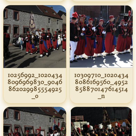
10256992_1020434
10309710_1020434
8096969830_9046
8086169560_4952
862029985554925
858870147614514
_o
_n