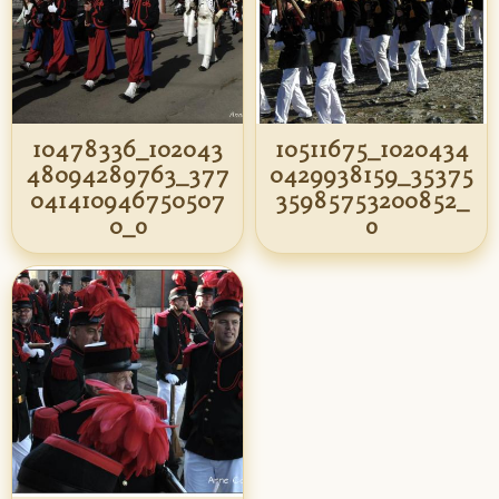
10478336_102043
10511675_1020434
48094289763_377
0429938159_35375
041410946750507
35985753200852_
0_o
o