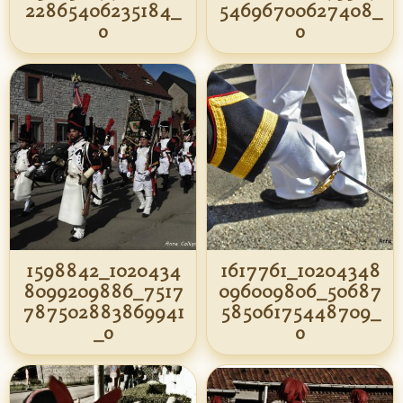
22865406235184_
54696700627408_
o
o
1598842_1020434
1617761_10204348
8099209886_7517
096009806_50687
787502883869941
58506175448709_
_o
o