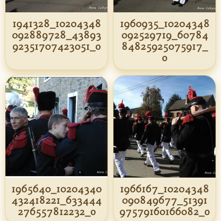
1941328_10204348
1960935_10204348
092889728_43893
092529719_60784
92351707423051_o
84825925075917_
o
1965640_10204340
1966167_10204348
432418221_633444
090849677_51391
276557812232_o
97579160166082_o