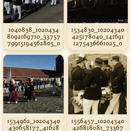
1040838_1020434
1534830_10204340
8092169710_33757
425178040_141691
79915194562805_o
1275436661025_o
1534962_10204340
1556457_10204340
430658177_41628
426818081_73367